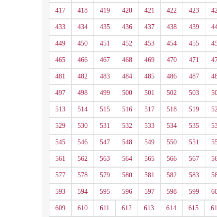
417
418
419
420
421
422
423
4
433
434
435
436
437
438
439
4
449
450
451
452
453
454
455
4
465
466
467
468
469
470
471
4
481
482
483
484
485
486
487
4
497
498
499
500
501
502
503
5
513
514
515
516
517
518
519
5
529
530
531
532
533
534
535
5
545
546
547
548
549
550
551
5
561
562
563
564
565
566
567
5
577
578
579
580
581
582
583
5
593
594
595
596
597
598
599
6
609
610
611
612
613
614
615
6