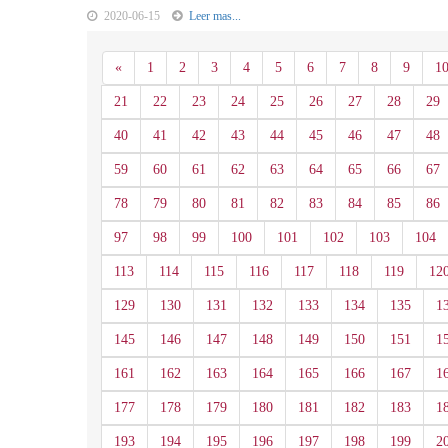
2020-06-15
Leer mas...
Anterior
«
1
2
3
4
5
6
7
8
9
1
21
22
23
24
25
26
27
28
29
40
41
42
43
44
45
46
47
48
59
60
61
62
63
64
65
66
67
78
79
80
81
82
83
84
85
86
97
98
99
100
101
102
103
104
113
114
115
116
117
118
119
12
129
130
131
132
133
134
135
1
145
146
147
148
149
150
151
1
161
162
163
164
165
166
167
1
177
178
179
180
181
182
183
1
193
194
195
196
197
198
199
2