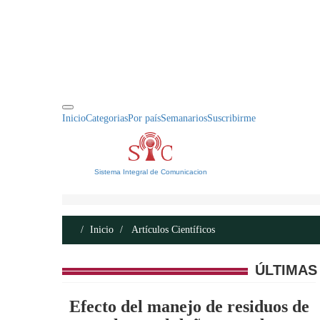
INICIO
ACERCA DE
CONTACTO
Inicio
Categorias
Por país
Semanarios
Suscribirme
Sistema Integral de Comunicacion
Inicio
Artículos Científicos
ÚLTIMAS
Efecto del manejo de residuos de