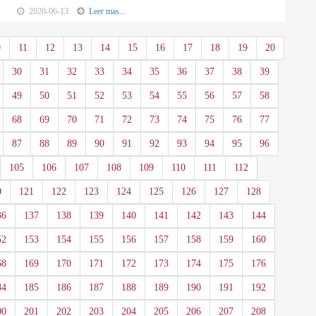
2020-06-13
Leer mas...
0
11
12
13
14
15
16
17
18
19
20
30
31
32
33
34
35
36
37
38
39
49
50
51
52
53
54
55
56
57
58
68
69
70
71
72
73
74
75
76
77
87
88
89
90
91
92
93
94
95
96
105
106
107
108
109
110
111
112
0
121
122
123
124
125
126
127
128
36
137
138
139
140
141
142
143
144
52
153
154
155
156
157
158
159
160
68
169
170
171
172
173
174
175
176
84
185
186
187
188
189
190
191
192
00
201
202
203
204
205
206
207
208