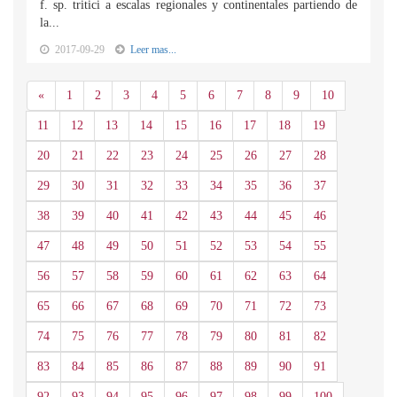
f. sp. tritici a escalas regionales y continentales partiendo de
la...
2017-09-29
Leer mas...
Anterior
«
1
2
3
4
5
6
7
8
9
10
11
12
13
14
15
16
17
18
19
20
21
22
23
24
25
26
27
28
29
30
31
32
33
34
35
36
37
38
39
40
41
42
43
44
45
46
47
48
49
50
51
52
53
54
55
56
57
58
59
60
61
62
63
64
65
66
67
68
69
70
71
72
73
74
75
76
77
78
79
80
81
82
83
84
85
86
87
88
89
90
91
92
93
94
95
96
97
98
99
100