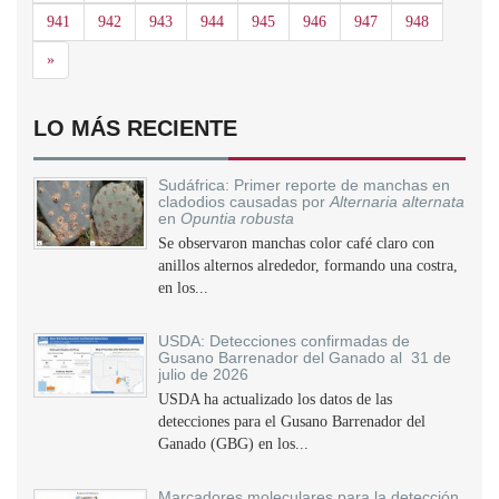
941
942
943
944
945
946
947
948
Siguiente
»
LO MÁS RECIENTE
Sudáfrica: Primer reporte de manchas en
cladodios causadas por
Alternaria alternata
en
Opuntia robusta
Se observaron manchas color café claro con
anillos alternos alrededor, formando una costra,
en los...
USDA: Detecciones confirmadas de
Gusano Barrenador del Ganado al 31 de
julio de 2026
USDA ha actualizado los datos de las
detecciones para el Gusano Barrenador del
Ganado (GBG) en los...
Marcadores moleculares para la detección