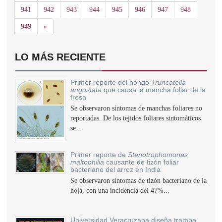
941
942
943
944
945
946
947
948
Siguiente
949
»
LO MÁS RECIENTE
Primer reporte del hongo
Truncatella
angustata
que causa la mancha foliar de la
fresa
Se observaron síntomas de manchas foliares no
reportadas. De los tejidos foliares sintomáticos
se...
Primer reporte de
Stenotrophomonas
maltophilia
causante de tizón foliar
bacteriano del arroz en India
Se observaron síntomas de tizón bacteriano de la
hoja, con una incidencia del 47%...
Universidad Veracruzana diseña trampa