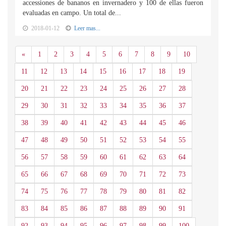
accessiones de bananos en invernadero y 100 de ellas fueron
evaluadas en campo. Un total de...
2018-01-12
Leer mas...
Anterior
«
1
2
3
4
5
6
7
8
9
10
11
12
13
14
15
16
17
18
19
20
21
22
23
24
25
26
27
28
29
30
31
32
33
34
35
36
37
38
39
40
41
42
43
44
45
46
47
48
49
50
51
52
53
54
55
56
57
58
59
60
61
62
63
64
65
66
67
68
69
70
71
72
73
74
75
76
77
78
79
80
81
82
83
84
85
86
87
88
89
90
91
92
93
94
95
96
97
98
99
100