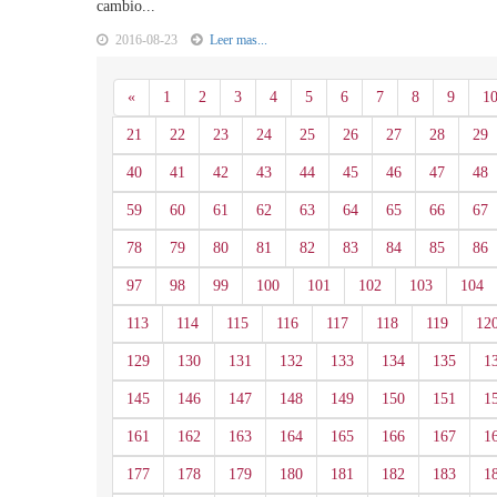
cambio...
2016-08-23
Leer mas...
Anterior
«
1
2
3
4
5
6
7
8
9
1
21
22
23
24
25
26
27
28
29
40
41
42
43
44
45
46
47
48
59
60
61
62
63
64
65
66
67
78
79
80
81
82
83
84
85
86
97
98
99
100
101
102
103
104
113
114
115
116
117
118
119
12
129
130
131
132
133
134
135
1
145
146
147
148
149
150
151
1
161
162
163
164
165
166
167
1
177
178
179
180
181
182
183
1