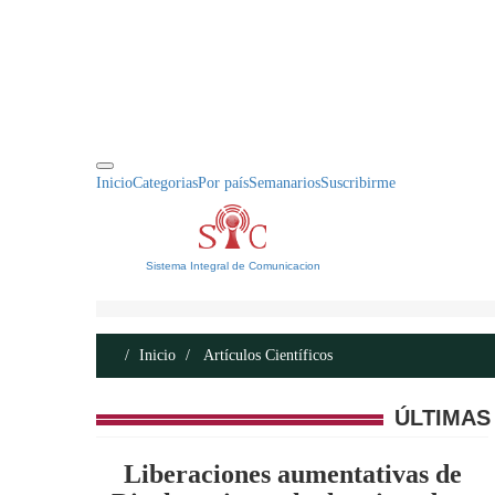
INICIO
ACERCA DE
CONTACTO
Inicio
Categorias
Por país
Semanarios
Suscribirme
Sistema Integral de Comunicacion
Inicio
Artículos Científicos
ÚLTIMAS
Liberaciones aumentativas de