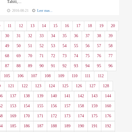
Tahiti,...
2016-08-21
Leer mas...
0
11
12
13
14
15
16
17
18
19
20
30
31
32
33
34
35
36
37
38
39
49
50
51
52
53
54
55
56
57
58
68
69
70
71
72
73
74
75
76
77
87
88
89
90
91
92
93
94
95
96
105
106
107
108
109
110
111
112
0
121
122
123
124
125
126
127
128
36
137
138
139
140
141
142
143
144
52
153
154
155
156
157
158
159
160
68
169
170
171
172
173
174
175
176
84
185
186
187
188
189
190
191
192