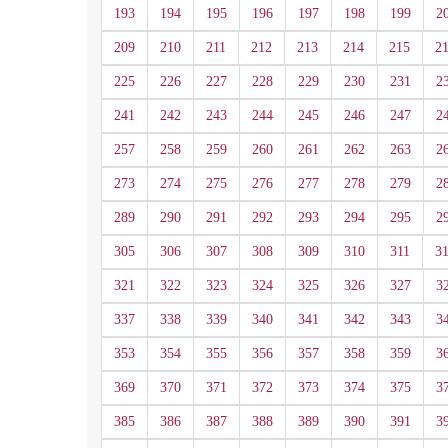
193
194
195
196
197
198
199
2
209
210
211
212
213
214
215
2
225
226
227
228
229
230
231
2
241
242
243
244
245
246
247
2
257
258
259
260
261
262
263
2
273
274
275
276
277
278
279
2
289
290
291
292
293
294
295
2
305
306
307
308
309
310
311
3
321
322
323
324
325
326
327
3
337
338
339
340
341
342
343
3
353
354
355
356
357
358
359
3
369
370
371
372
373
374
375
3
385
386
387
388
389
390
391
3