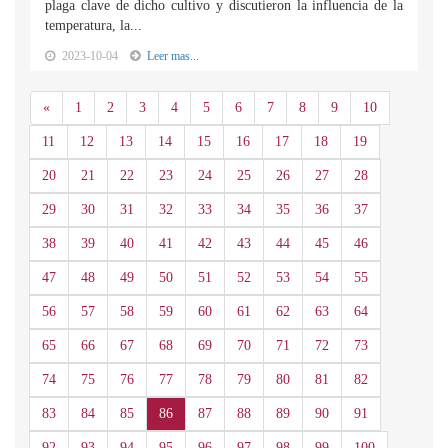
plaga clave de dicho cultivo y discutieron la influencia de la
temperatura, la...
2023-10-04
Leer mas...
Anterior
«
1
2
3
4
5
6
7
8
9
10
11
12
13
14
15
16
17
18
19
20
21
22
23
24
25
26
27
28
29
30
31
32
33
34
35
36
37
38
39
40
41
42
43
44
45
46
47
48
49
50
51
52
53
54
55
56
57
58
59
60
61
62
63
64
65
66
67
68
69
70
71
72
73
74
75
76
77
78
79
80
81
82
83
84
85
86
87
88
89
90
91
92
93
94
95
96
97
98
99
100