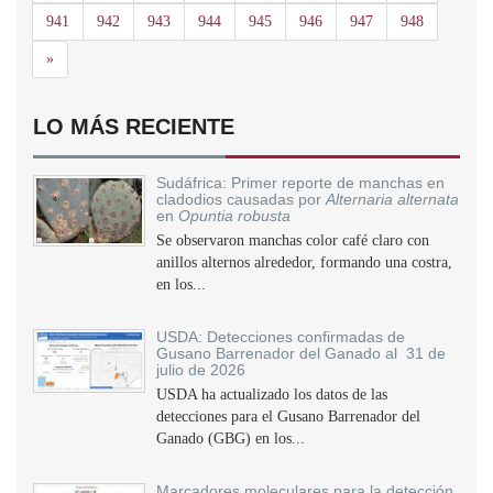
941
942
943
944
945
946
947
948
Siguiente
»
LO MÁS RECIENTE
Sudáfrica: Primer reporte de manchas en
cladodios causadas por
Alternaria alternata
en
Opuntia robusta
Se observaron manchas color café claro con
anillos alternos alrededor, formando una costra,
en los...
USDA: Detecciones confirmadas de
Gusano Barrenador del Ganado al 31 de
julio de 2026
USDA ha actualizado los datos de las
detecciones para el Gusano Barrenador del
Ganado (GBG) en los...
Marcadores moleculares para la detección