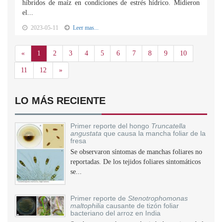
híbridos de maíz en condiciones de estrés hídrico. Midieron
el...
2023-05-11
Leer mas...
Anterior
«
1
2
3
4
5
6
7
8
9
10
Siguiente
11
12
»
LO MÁS RECIENTE
Primer reporte del hongo
Truncatella
angustata
que causa la mancha foliar de la
fresa
Se observaron síntomas de manchas foliares no
reportadas. De los tejidos foliares sintomáticos
se...
Primer reporte de
Stenotrophomonas
maltophilia
causante de tizón foliar
bacteriano del arroz en India