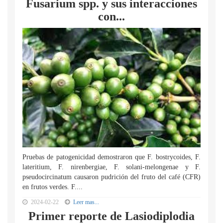
Fusarium spp. y sus interacciones
con...
Pruebas de patogenicidad demostraron que F. bostrycoides, F.
lateritium, F. nirenbergiae, F. solani-melongenae y F.
pseudocircinatum causaron pudrición del fruto del café (CFR)
en frutos verdes. F....
2024-02-22
Leer mas...
Primer reporte de Lasiodiplodia