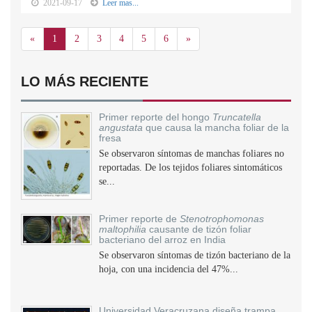
2021-09-17
Leer mas...
Anterior
Siguiente
«
1
2
3
4
5
6
»
LO MÁS RECIENTE
Primer reporte del hongo
Truncatella
angustata
que causa la mancha foliar de la
fresa
Se observaron síntomas de manchas foliares no
reportadas. De los tejidos foliares sintomáticos
se...
Primer reporte de
Stenotrophomonas
maltophilia
causante de tizón foliar
bacteriano del arroz en India
Se observaron síntomas de tizón bacteriano de la
hoja, con una incidencia del 47%...
Universidad Veracruzana diseña trampa