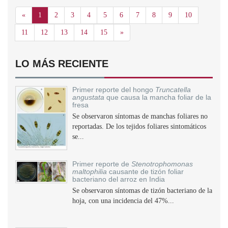
Anterior
«
1
2
3
4
5
6
7
8
9
10
Siguiente
11
12
13
14
15
»
LO MÁS RECIENTE
Primer reporte del hongo
Truncatella
angustata
que causa la mancha foliar de la
fresa
Se observaron síntomas de manchas foliares no
reportadas. De los tejidos foliares sintomáticos
se...
Primer reporte de
Stenotrophomonas
maltophilia
causante de tizón foliar
bacteriano del arroz en India
Se observaron síntomas de tizón bacteriano de la
hoja, con una incidencia del 47%...