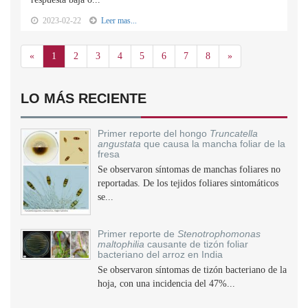
2023-02-22
Leer mas...
Anterior
Siguiente
«
1
2
3
4
5
6
7
8
»
LO MÁS RECIENTE
Primer reporte del hongo
Truncatella
angustata
que causa la mancha foliar de la
fresa
Se observaron síntomas de manchas foliares no
reportadas. De los tejidos foliares sintomáticos
se...
Primer reporte de
Stenotrophomonas
maltophilia
causante de tizón foliar
bacteriano del arroz en India
Se observaron síntomas de tizón bacteriano de la
hoja, con una incidencia del 47%...