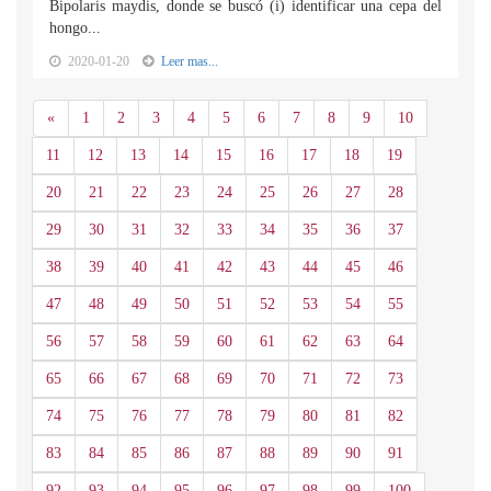
Bipolaris maydis, donde se buscó (i) identificar una cepa del
hongo...
2020-01-20
Leer mas...
Anterior
«
1
2
3
4
5
6
7
8
9
10
11
12
13
14
15
16
17
18
19
20
21
22
23
24
25
26
27
28
29
30
31
32
33
34
35
36
37
38
39
40
41
42
43
44
45
46
47
48
49
50
51
52
53
54
55
56
57
58
59
60
61
62
63
64
65
66
67
68
69
70
71
72
73
74
75
76
77
78
79
80
81
82
83
84
85
86
87
88
89
90
91
92
93
94
95
96
97
98
99
100