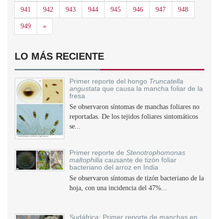
941
942
943
944
945
946
947
948
Siguiente
949
»
LO MÁS RECIENTE
Primer reporte del hongo
Truncatella
angustata
que causa la mancha foliar de la
fresa
Se observaron síntomas de manchas foliares no
reportadas. De los tejidos foliares sintomáticos
se...
Primer reporte de
Stenotrophomonas
maltophilia
causante de tizón foliar
bacteriano del arroz en India
Se observaron síntomas de tizón bacteriano de la
hoja, con una incidencia del 47%...
Sudáfrica: Primer reporte de manchas en