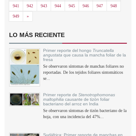
941
942
943
944
945
946
947
948
Siguiente
949
»
LO MÁS RECIENTE
Primer reporte del hongo
Truncatella
angustata
que causa la mancha foliar de la
fresa
Se observaron síntomas de manchas foliares no
reportadas. De los tejidos foliares sintomáticos
se...
Primer reporte de
Stenotrophomonas
maltophilia
causante de tizón foliar
bacteriano del arroz en India
Se observaron síntomas de tizón bacteriano de la
hoja, con una incidencia del 47%...
Sudáfrica: Primer reporte de manchas en