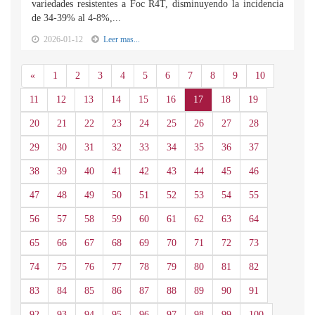
variedades resistentes a Foc R4T, disminuyendo la incidencia
de 34-39% al 4-8%,...
2026-01-12
Leer mas...
Anterior
«
1
2
3
4
5
6
7
8
9
10
11
12
13
14
15
16
17
18
19
20
21
22
23
24
25
26
27
28
29
30
31
32
33
34
35
36
37
38
39
40
41
42
43
44
45
46
47
48
49
50
51
52
53
54
55
56
57
58
59
60
61
62
63
64
65
66
67
68
69
70
71
72
73
74
75
76
77
78
79
80
81
82
83
84
85
86
87
88
89
90
91
92
93
94
95
96
97
98
99
100