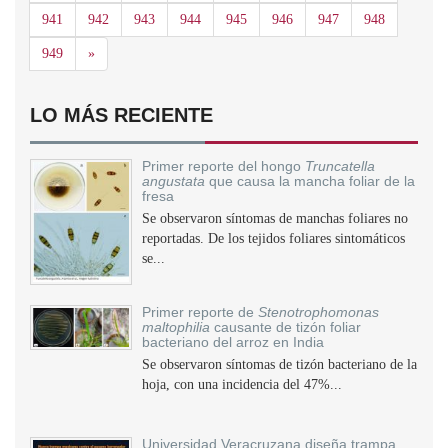
941
942
943
944
945
946
947
948
Siguiente
949
»
LO MÁS RECIENTE
Primer reporte del hongo
Truncatella
angustata
que causa la mancha foliar de la
fresa
Se observaron síntomas de manchas foliares no
reportadas. De los tejidos foliares sintomáticos
se...
Primer reporte de
Stenotrophomonas
maltophilia
causante de tizón foliar
bacteriano del arroz en India
Se observaron síntomas de tizón bacteriano de la
hoja, con una incidencia del 47%...
Universidad Veracruzana diseña trampa