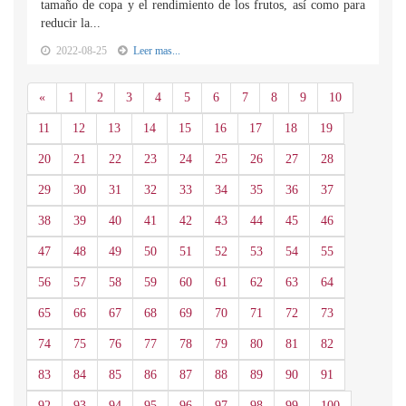
tamaño de copa y el rendimiento de los frutos, así como para
reducir la...
2022-08-25
Leer mas...
Anterior
«
1
2
3
4
5
6
7
8
9
10
11
12
13
14
15
16
17
18
19
20
21
22
23
24
25
26
27
28
29
30
31
32
33
34
35
36
37
38
39
40
41
42
43
44
45
46
47
48
49
50
51
52
53
54
55
56
57
58
59
60
61
62
63
64
65
66
67
68
69
70
71
72
73
74
75
76
77
78
79
80
81
82
83
84
85
86
87
88
89
90
91
92
93
94
95
96
97
98
99
100