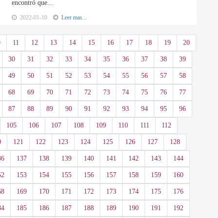
encontró que...
2022-01-10
Leer mas...
0
11
12
13
14
15
16
17
18
19
20
30
31
32
33
34
35
36
37
38
39
49
50
51
52
53
54
55
56
57
58
68
69
70
71
72
73
74
75
76
77
87
88
89
90
91
92
93
94
95
96
105
106
107
108
109
110
111
112
0
121
122
123
124
125
126
127
128
36
137
138
139
140
141
142
143
144
52
153
154
155
156
157
158
159
160
68
169
170
171
172
173
174
175
176
84
185
186
187
188
189
190
191
192