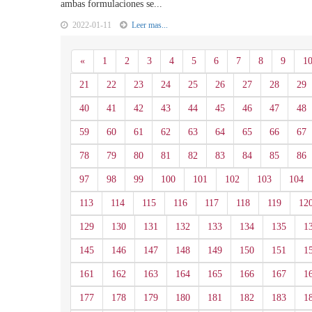
ambas formulaciones se...
2022-01-11
Leer mas...
Anterior
«
1
2
3
4
5
6
7
8
9
1
21
22
23
24
25
26
27
28
29
40
41
42
43
44
45
46
47
48
59
60
61
62
63
64
65
66
67
78
79
80
81
82
83
84
85
86
97
98
99
100
101
102
103
104
113
114
115
116
117
118
119
12
129
130
131
132
133
134
135
1
145
146
147
148
149
150
151
1
161
162
163
164
165
166
167
1
177
178
179
180
181
182
183
1