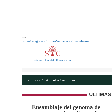
INICIO
ACERCA DE
CONTACTO
Inicio
Categorias
Por país
Semanarios
Suscribirme
Sistema Integral de Comunicacion
Inicio
Artículos Científicos
ÚLTIMAS
Ensamblaje del genoma de