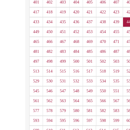
401
402
403
404
405
406
407
4
417
418
419
420
421
422
423
4
433
434
435
436
437
438
439
4
449
450
451
452
453
454
455
4
465
466
467
468
469
470
471
4
481
482
483
484
485
486
487
4
497
498
499
500
501
502
503
5
513
514
515
516
517
518
519
5
529
530
531
532
533
534
535
5
545
546
547
548
549
550
551
5
561
562
563
564
565
566
567
5
577
578
579
580
581
582
583
5
593
594
595
596
597
598
599
6