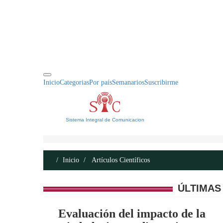
INICIO
ACERCA DE
CONTACTO
Inicio
Categorias
Por país
Semanarios
Suscribirme
Sistema Integral de Comunicacion
Inicio
Artículos Científicos
ÚLTIMAS
Evaluación del impacto de la