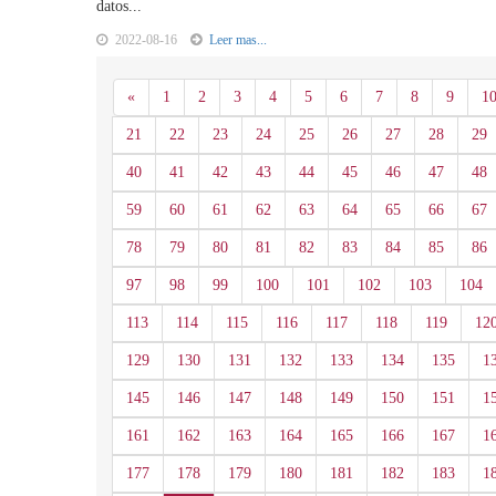
datos...
2022-08-16
Leer mas...
Anterior
«
1
2
3
4
5
6
7
8
9
1
21
22
23
24
25
26
27
28
29
40
41
42
43
44
45
46
47
48
59
60
61
62
63
64
65
66
67
78
79
80
81
82
83
84
85
86
97
98
99
100
101
102
103
104
113
114
115
116
117
118
119
12
129
130
131
132
133
134
135
1
145
146
147
148
149
150
151
1
161
162
163
164
165
166
167
1
177
178
179
180
181
182
183
1