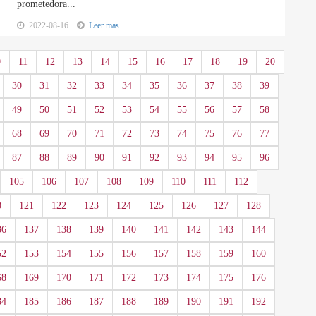
prometedora...
2022-08-16
Leer mas...
0
11
12
13
14
15
16
17
18
19
20
30
31
32
33
34
35
36
37
38
39
49
50
51
52
53
54
55
56
57
58
68
69
70
71
72
73
74
75
76
77
87
88
89
90
91
92
93
94
95
96
105
106
107
108
109
110
111
112
0
121
122
123
124
125
126
127
128
36
137
138
139
140
141
142
143
144
52
153
154
155
156
157
158
159
160
68
169
170
171
172
173
174
175
176
84
185
186
187
188
189
190
191
192