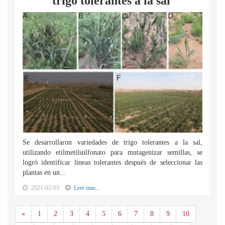
trigo tolerantes a la sal
Se desarrollaron variedades de trigo tolerantes a la sal,
utilizando etilmetilsulfonato para mutagenizar semillas, se
logró identificar líneas tolerantes después de seleccionar las
plantas en un...
2021-02-03
Leer mas...
Anterior
«
1
2
3
4
5
6
7
8
9
10