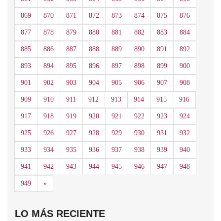
869
870
871
872
873
874
875
876
877
878
879
880
881
882
883
884
885
886
887
888
889
890
891
892
893
894
895
896
897
898
899
900
901
902
903
904
905
906
907
908
909
910
911
912
913
914
915
916
917
918
919
920
921
922
923
924
925
926
927
928
929
930
931
932
933
934
935
936
937
938
939
940
941
942
943
944
945
946
947
948
Siguiente
949
»
LO MÁS RECIENTE