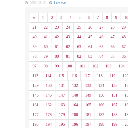
2021-08-12
Leer mas...
Anterior
«
1
2
3
4
5
6
7
8
9
1
21
22
23
24
25
26
27
28
29
40
41
42
43
44
45
46
47
48
59
60
61
62
63
64
65
66
67
78
79
80
81
82
83
84
85
86
97
98
99
100
101
102
103
104
113
114
115
116
117
118
119
12
129
130
131
132
133
134
135
1
145
146
147
148
149
150
151
1
161
162
163
164
165
166
167
1
177
178
179
180
181
182
183
1
193
194
195
196
197
198
199
2