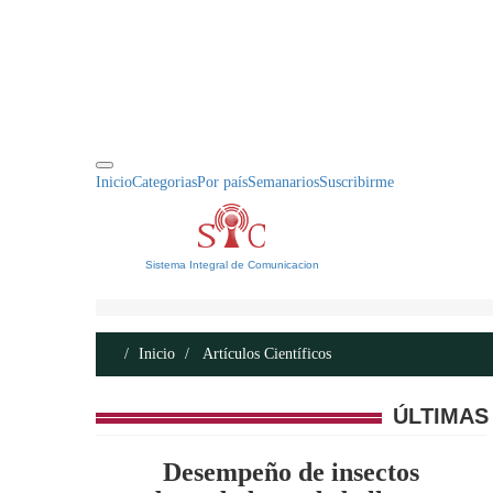
INICIO
ACERCA DE
CONTACTO
Inicio
Categorias
Por país
Semanarios
Suscribirme
Sistema Integral de Comunicacion
Inicio
Artículos Científicos
ÚLTIMAS
Desempeño de insectos