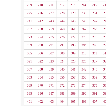
209
210
211
212
213
214
215
2
225
226
227
228
229
230
231
2
241
242
243
244
245
246
247
2
257
258
259
260
261
262
263
2
273
274
275
276
277
278
279
2
289
290
291
292
293
294
295
2
305
306
307
308
309
310
311
3
321
322
323
324
325
326
327
3
337
338
339
340
341
342
343
3
353
354
355
356
357
358
359
3
369
370
371
372
373
374
375
3
385
386
387
388
389
390
391
3
401
402
403
404
405
406
407
4