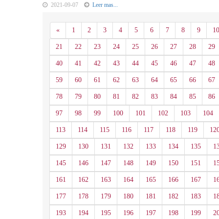
2021-09-07
Leer mas...
Anterior
«
1
2
3
4
5
6
7
8
9
1
21
22
23
24
25
26
27
28
29
40
41
42
43
44
45
46
47
48
59
60
61
62
63
64
65
66
67
78
79
80
81
82
83
84
85
86
97
98
99
100
101
102
103
104
113
114
115
116
117
118
119
12
129
130
131
132
133
134
135
1
145
146
147
148
149
150
151
1
161
162
163
164
165
166
167
1
177
178
179
180
181
182
183
1
193
194
195
196
197
198
199
2