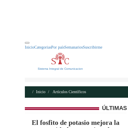
INICIO
ACERCA DE
CONTACTO
Inicio
Categorias
Por país
Semanarios
Suscribirme
Sistema Integral de Comunicacion
Inicio
Artículos Científicos
ÚLTIMAS
El fosfito de potasio mejora la