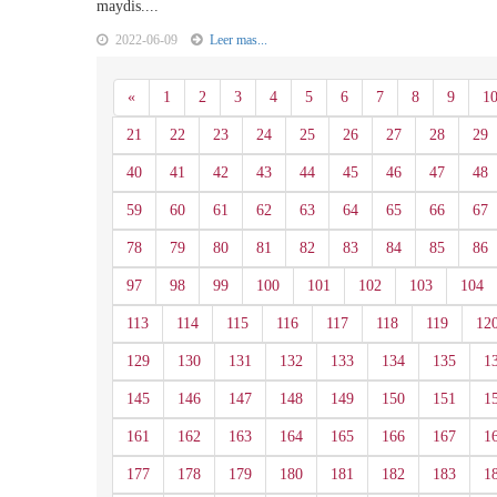
maydis....
2022-06-09
Leer mas...
Anterior
«
1
2
3
4
5
6
7
8
9
1
21
22
23
24
25
26
27
28
29
40
41
42
43
44
45
46
47
48
59
60
61
62
63
64
65
66
67
78
79
80
81
82
83
84
85
86
97
98
99
100
101
102
103
104
113
114
115
116
117
118
119
12
129
130
131
132
133
134
135
1
145
146
147
148
149
150
151
1
161
162
163
164
165
166
167
1
177
178
179
180
181
182
183
1