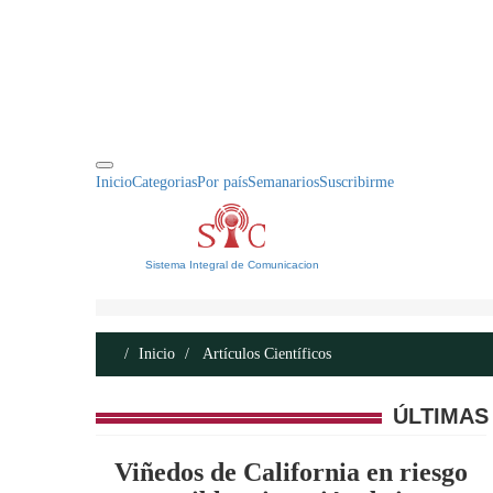
INICIO
ACERCA DE
CONTACTO
Inicio
Categorias
Por país
Semanarios
Suscribirme
Sistema Integral de Comunicacion
Inicio
Artículos Científicos
ÚLTIMAS
Viñedos de California en riesgo