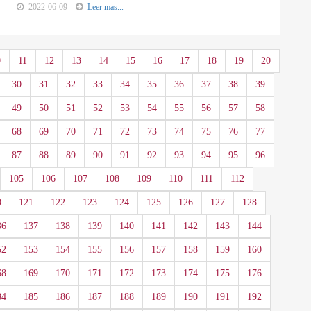
2022-06-09
Leer mas...
0
11
12
13
14
15
16
17
18
19
20
30
31
32
33
34
35
36
37
38
39
49
50
51
52
53
54
55
56
57
58
68
69
70
71
72
73
74
75
76
77
87
88
89
90
91
92
93
94
95
96
105
106
107
108
109
110
111
112
0
121
122
123
124
125
126
127
128
36
137
138
139
140
141
142
143
144
52
153
154
155
156
157
158
159
160
68
169
170
171
172
173
174
175
176
84
185
186
187
188
189
190
191
192