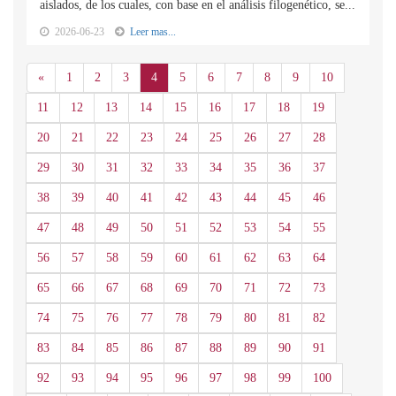
aislados, de los cuales, con base en el análisis filogenético, se...
2026-06-23
Leer mas...
Anterior
«
1
2
3
4
5
6
7
8
9
10
11
12
13
14
15
16
17
18
19
20
21
22
23
24
25
26
27
28
29
30
31
32
33
34
35
36
37
38
39
40
41
42
43
44
45
46
47
48
49
50
51
52
53
54
55
56
57
58
59
60
61
62
63
64
65
66
67
68
69
70
71
72
73
74
75
76
77
78
79
80
81
82
83
84
85
86
87
88
89
90
91
92
93
94
95
96
97
98
99
100