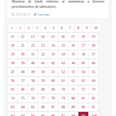
Muestras de tejido enfermo se sometieron a diversos
procedimientos de laboratorio...
2023-06-27
Leer mas...
Anterior
«
1
2
3
4
5
6
7
8
9
10
11
12
13
14
15
16
17
18
19
20
21
22
23
24
25
26
27
28
29
30
31
32
33
34
35
36
37
38
39
40
41
42
43
44
45
46
47
48
49
50
51
52
53
54
55
56
57
58
59
60
61
62
63
64
65
66
67
68
69
70
71
72
73
74
75
76
77
78
79
80
81
82
83
84
85
86
87
88
89
90
91
92
93
94
95
96
97
98
99
100