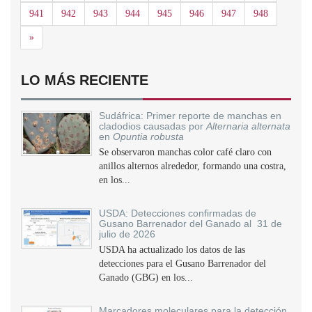
941
942
943
944
945
946
947
948
Siguiente
»
LO MÁS RECIENTE
Sudáfrica: Primer reporte de manchas en
cladodios causadas por
Alternaria alternata
en
Opuntia robusta
Se observaron manchas color café claro con
anillos alternos alrededor, formando una costra,
en los...
USDA: Detecciones confirmadas de
Gusano Barrenador del Ganado al 31 de
julio de 2026
USDA ha actualizado los datos de las
detecciones para el Gusano Barrenador del
Ganado (GBG) en los...
Marcadores moleculares para la detección