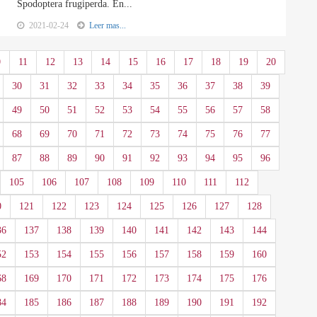
Spodoptera frugiperda. En...
2021-02-24
Leer mas...
0
11
12
13
14
15
16
17
18
19
20
30
31
32
33
34
35
36
37
38
39
49
50
51
52
53
54
55
56
57
58
68
69
70
71
72
73
74
75
76
77
87
88
89
90
91
92
93
94
95
96
105
106
107
108
109
110
111
112
0
121
122
123
124
125
126
127
128
36
137
138
139
140
141
142
143
144
52
153
154
155
156
157
158
159
160
68
169
170
171
172
173
174
175
176
84
185
186
187
188
189
190
191
192