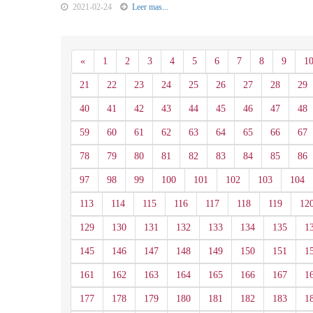
2021-02-24
Leer mas...
Anterior
«
1
2
3
4
5
6
7
8
9
1
21
22
23
24
25
26
27
28
29
40
41
42
43
44
45
46
47
48
59
60
61
62
63
64
65
66
67
78
79
80
81
82
83
84
85
86
97
98
99
100
101
102
103
104
113
114
115
116
117
118
119
12
129
130
131
132
133
134
135
1
145
146
147
148
149
150
151
1
161
162
163
164
165
166
167
1
177
178
179
180
181
182
183
1