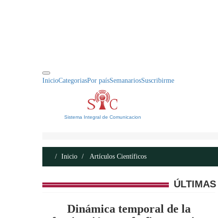
INICIO
ACERCA DE
CONTACTO
Inicio
Categorias
Por país
Semanarios
Suscribirme
Sistema Integral de Comunicacion
Inicio
Artículos Científicos
ÚLTIMAS
Dinámica temporal de la