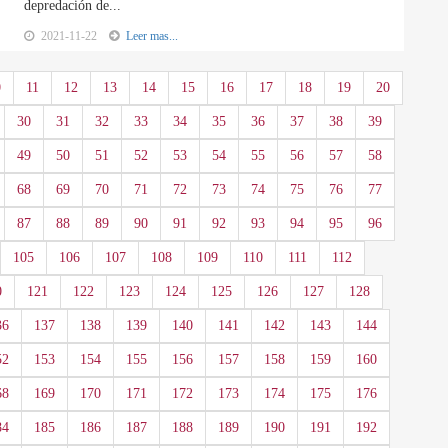
depredación de...
2021-11-22
Leer mas...
0
11
12
13
14
15
16
17
18
19
20
30
31
32
33
34
35
36
37
38
39
49
50
51
52
53
54
55
56
57
58
68
69
70
71
72
73
74
75
76
77
87
88
89
90
91
92
93
94
95
96
105
106
107
108
109
110
111
112
0
121
122
123
124
125
126
127
128
36
137
138
139
140
141
142
143
144
52
153
154
155
156
157
158
159
160
68
169
170
171
172
173
174
175
176
84
185
186
187
188
189
190
191
192