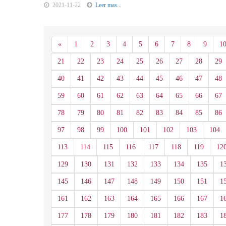
2021-11-22
Leer mas...
Anterior
«
1
2
3
4
5
6
7
8
9
1
21
22
23
24
25
26
27
28
29
40
41
42
43
44
45
46
47
48
59
60
61
62
63
64
65
66
67
78
79
80
81
82
83
84
85
86
97
98
99
100
101
102
103
104
113
114
115
116
117
118
119
12
129
130
131
132
133
134
135
1
145
146
147
148
149
150
151
1
161
162
163
164
165
166
167
1
177
178
179
180
181
182
183
1