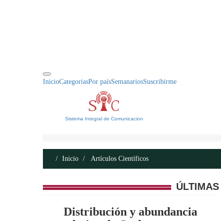
INICIO
ACERCA DE
CONTACTO
Inicio
Categorias
Por país
Semanarios
Suscribirme
Sistema Integral de Comunicacion
Inicio
Artículos Científicos
ÚLTIMAS
Distribución y abundancia