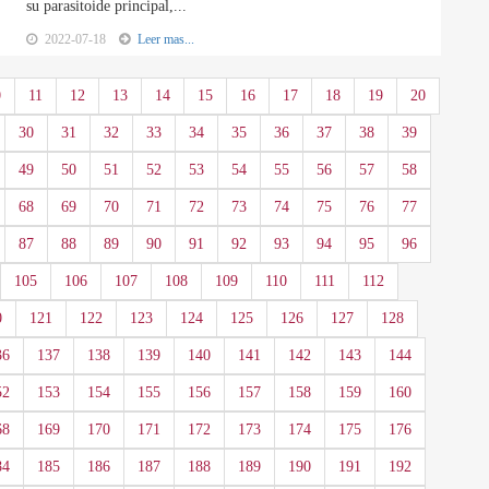
su parasitoide principal,...
2022-07-18
Leer mas...
0
11
12
13
14
15
16
17
18
19
20
30
31
32
33
34
35
36
37
38
39
49
50
51
52
53
54
55
56
57
58
68
69
70
71
72
73
74
75
76
77
87
88
89
90
91
92
93
94
95
96
105
106
107
108
109
110
111
112
0
121
122
123
124
125
126
127
128
36
137
138
139
140
141
142
143
144
52
153
154
155
156
157
158
159
160
68
169
170
171
172
173
174
175
176
84
185
186
187
188
189
190
191
192