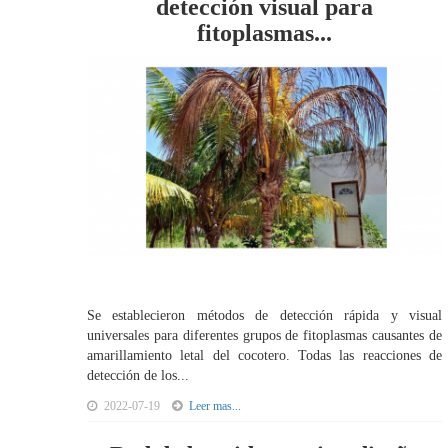
detección visual para
fitoplasmas...
Se establecieron métodos de detección rápida y visual
universales para diferentes grupos de fitoplasmas causantes de
amarillamiento letal del cocotero. Todas las reacciones de
detección de los...
2022-07-19
Leer mas...