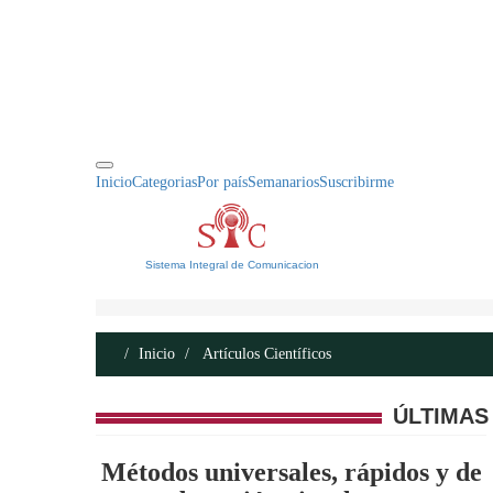
INICIO
ACERCA DE
CONTACTO
Inicio
Categorias
Por país
Semanarios
Suscribirme
Sistema Integral de Comunicacion
Inicio
Artículos Científicos
ÚLTIMAS
Métodos universales, rápidos y de