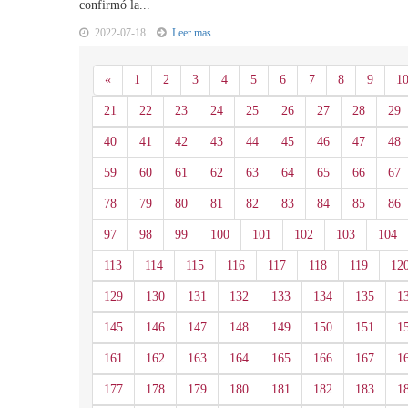
confirmó la...
2022-07-18
Leer mas...
Anterior
«
1
2
3
4
5
6
7
8
9
1
21
22
23
24
25
26
27
28
29
40
41
42
43
44
45
46
47
48
59
60
61
62
63
64
65
66
67
78
79
80
81
82
83
84
85
86
97
98
99
100
101
102
103
104
113
114
115
116
117
118
119
12
129
130
131
132
133
134
135
1
145
146
147
148
149
150
151
1
161
162
163
164
165
166
167
1
177
178
179
180
181
182
183
1