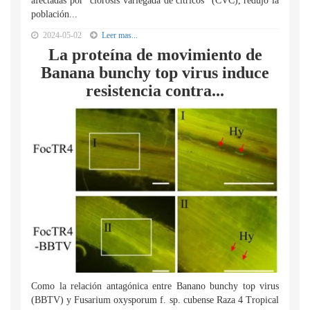
afectadas por “clorosis variegada de cítricos” (CVC), redujo la
población...
2024-05-02
Leer mas...
La proteína de movimiento de
Banana bunchy top virus induce
resistencia contra...
Como la relación antagónica entre Banano bunchy top virus
(BBTV) y Fusarium oxysporum f. sp. cubense Raza 4 Tropical