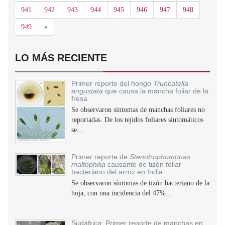
941
942
943
944
945
946
947
948
Siguiente
949
»
LO MÁS RECIENTE
Primer reporte del hongo
Truncatella
angustata
que causa la mancha foliar de la
fresa
Se observaron síntomas de manchas foliares no
reportadas. De los tejidos foliares sintomáticos
se...
Primer reporte de
Stenotrophomonas
maltophilia
causante de tizón foliar
bacteriano del arroz en India
Se observaron síntomas de tizón bacteriano de la
hoja, con una incidencia del 47%...
Sudáfrica: Primer reporte de manchas en