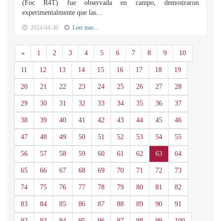
(Foc R4T) fue observada en campo, demostraron
experimentalmente que las...
2024-04-30
Leer mas...
Anterior
«
1
2
3
4
5
6
7
8
9
10
11
12
13
14
15
16
17
18
19
20
21
22
23
24
25
26
27
28
29
30
31
32
33
34
35
36
37
38
39
40
41
42
43
44
45
46
47
48
49
50
51
52
53
54
55
56
57
58
59
60
61
62
63
64
65
66
67
68
69
70
71
72
73
74
75
76
77
78
79
80
81
82
83
84
85
86
87
88
89
90
91
92
93
94
95
96
97
98
99
100