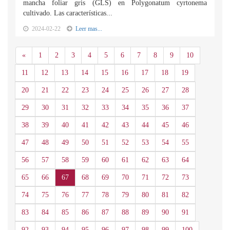
mancha foliar gris (GLS) en Polygonatum cyrtonema
cultivado. Las características...
2024-02-22
Leer mas...
Anterior
«
1
2
3
4
5
6
7
8
9
10
11
12
13
14
15
16
17
18
19
20
21
22
23
24
25
26
27
28
29
30
31
32
33
34
35
36
37
38
39
40
41
42
43
44
45
46
47
48
49
50
51
52
53
54
55
56
57
58
59
60
61
62
63
64
65
66
67
68
69
70
71
72
73
74
75
76
77
78
79
80
81
82
83
84
85
86
87
88
89
90
91
92
93
94
95
96
97
98
99
100