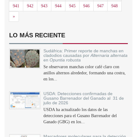
941
942
943
944
945
946
947
948
Siguiente
»
LO MÁS RECIENTE
Sudáfrica: Primer reporte de manchas en
cladodios causadas por
Alternaria alternata
en
Opuntia robusta
Se observaron manchas color café claro con
anillos alternos alrededor, formando una costra,
en los...
USDA: Detecciones confirmadas de
Gusano Barrenador del Ganado al 31 de
julio de 2026
USDA ha actualizado los datos de las
detecciones para el Gusano Barrenador del
Ganado (GBG) en los...
Marcadores moleculares para la detección