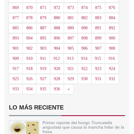
869
870
871
872
873
874
875
876
877
878
879
880
881
882
883
884
885
886
887
888
889
890
891
892
893
894
895
896
897
898
899
900
901
902
903
904
905
906
907
908
909
910
911
912
913
914
915
916
917
918
919
920
921
922
923
924
925
926
927
928
929
930
931
932
Siguiente
933
934
935
936
»
LO MÁS RECIENTE
Primer reporte del hongo
Truncatella
angustata
que causa la mancha foliar de la
fresa