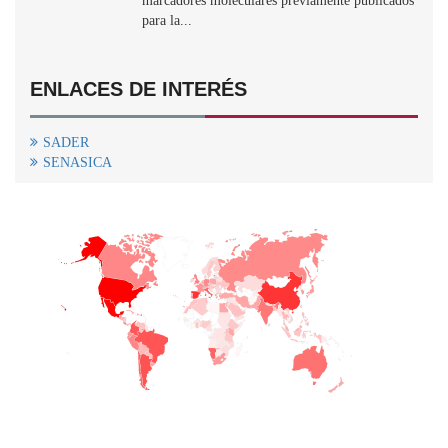
marcadores moleculares previamente publicados
para la...
ENLACES DE INTERÉS
SADER
SENASICA
+
−
CONTACTO