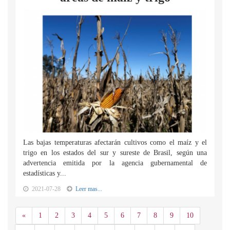
Las bajas temperaturas afectarán cultivos como el maíz y el
trigo en los estados del sur y sureste de Brasil, según una
advertencia emitida por la agencia gubernamental de
estadísticas y...
2021-07-28
Leer mas...
Anterior
«
1
2
3
4
5
6
7
8
9
10