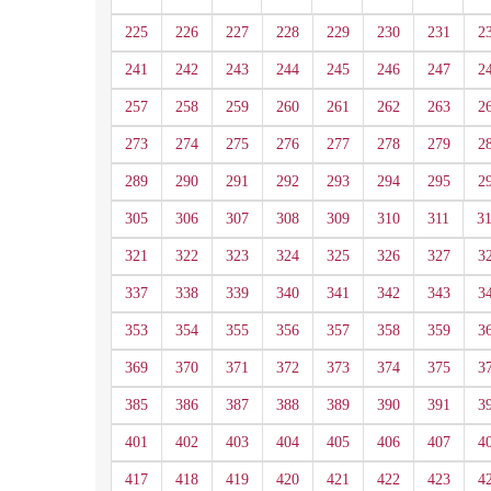
225
226
227
228
229
230
231
2
241
242
243
244
245
246
247
2
257
258
259
260
261
262
263
2
273
274
275
276
277
278
279
2
289
290
291
292
293
294
295
2
305
306
307
308
309
310
311
3
321
322
323
324
325
326
327
3
337
338
339
340
341
342
343
3
353
354
355
356
357
358
359
3
369
370
371
372
373
374
375
3
385
386
387
388
389
390
391
3
401
402
403
404
405
406
407
4
417
418
419
420
421
422
423
4