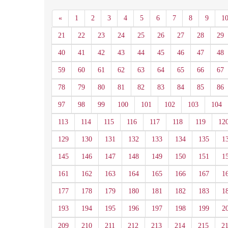
Anterior
«
1
2
3
4
5
6
7
8
9
1
21
22
23
24
25
26
27
28
29
40
41
42
43
44
45
46
47
48
59
60
61
62
63
64
65
66
67
78
79
80
81
82
83
84
85
86
97
98
99
100
101
102
103
104
113
114
115
116
117
118
119
12
129
130
131
132
133
134
135
1
145
146
147
148
149
150
151
1
161
162
163
164
165
166
167
1
177
178
179
180
181
182
183
1
193
194
195
196
197
198
199
2
209
210
211
212
213
214
215
2