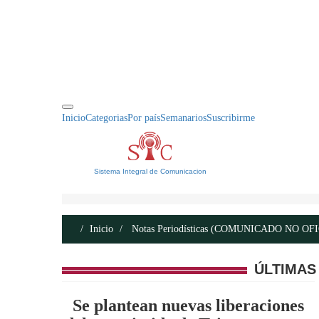
INICIO
ACERCA DE
CONTACTO
Inicio
Categorias
Por país
Semanarios
Suscribirme
Sistema Integral de Comunicacion
Inicio
Notas Periodísticas (COMUNICADO NO OF
ÚLTIMAS
Se plantean nuevas liberaciones