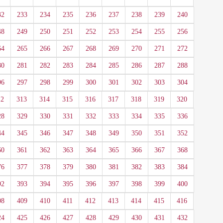
32
233
234
235
236
237
238
239
240
48
249
250
251
252
253
254
255
256
64
265
266
267
268
269
270
271
272
80
281
282
283
284
285
286
287
288
96
297
298
299
300
301
302
303
304
12
313
314
315
316
317
318
319
320
28
329
330
331
332
333
334
335
336
44
345
346
347
348
349
350
351
352
60
361
362
363
364
365
366
367
368
76
377
378
379
380
381
382
383
384
92
393
394
395
396
397
398
399
400
08
409
410
411
412
413
414
415
416
24
425
426
427
428
429
430
431
432