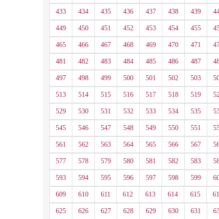
433
434
435
436
437
438
439
4
449
450
451
452
453
454
455
4
465
466
467
468
469
470
471
4
481
482
483
484
485
486
487
4
497
498
499
500
501
502
503
5
513
514
515
516
517
518
519
5
529
530
531
532
533
534
535
5
545
546
547
548
549
550
551
5
561
562
563
564
565
566
567
5
577
578
579
580
581
582
583
5
593
594
595
596
597
598
599
6
609
610
611
612
613
614
615
6
625
626
627
628
629
630
631
6