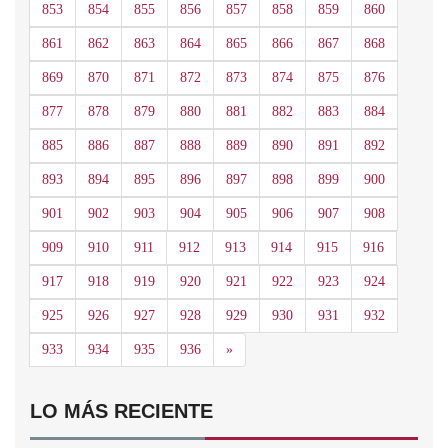
853
854
855
856
857
858
859
860
861
862
863
864
865
866
867
868
869
870
871
872
873
874
875
876
877
878
879
880
881
882
883
884
885
886
887
888
889
890
891
892
893
894
895
896
897
898
899
900
901
902
903
904
905
906
907
908
909
910
911
912
913
914
915
916
917
918
919
920
921
922
923
924
925
926
927
928
929
930
931
932
Siguiente
933
934
935
936
»
LO MÁS RECIENTE