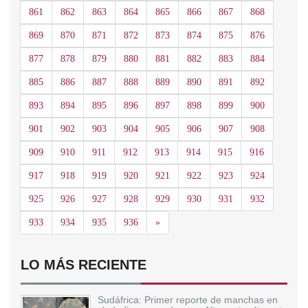
861
862
863
864
865
866
867
868
869
870
871
872
873
874
875
876
877
878
879
880
881
882
883
884
885
886
887
888
889
890
891
892
893
894
895
896
897
898
899
900
901
902
903
904
905
906
907
908
909
910
911
912
913
914
915
916
917
918
919
920
921
922
923
924
925
926
927
928
929
930
931
932
Siguiente
933
934
935
936
»
LO MÁS RECIENTE
Sudáfrica: Primer reporte de manchas en