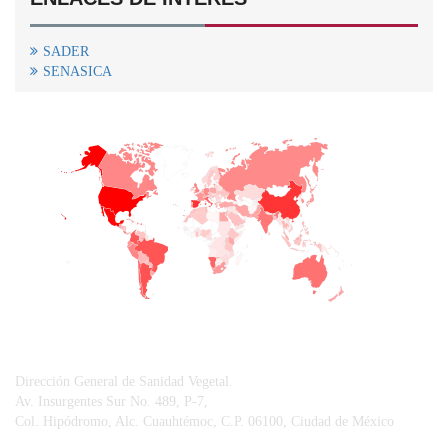
SADER
SENASICA
+
−
CONTACTO
Dirección General de Sanidad Vegetal.
Av. Insurgentes Sur No. 489, P-7,
Col. Hipódromo, Alc. Cuauhtémoc, C.P. 06100, Ciudad de México