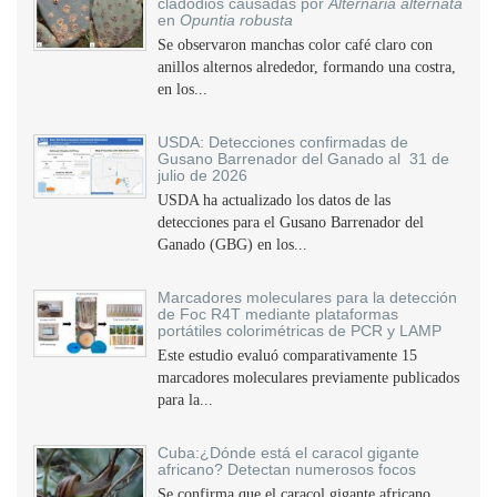
cladodios causadas por
Alternaria alternata
en
Opuntia robusta
Se observaron manchas color café claro con
anillos alternos alrededor, formando una costra,
en los...
USDA: Detecciones confirmadas de
Gusano Barrenador del Ganado al 31 de
julio de 2026
USDA ha actualizado los datos de las
detecciones para el Gusano Barrenador del
Ganado (GBG) en los...
Marcadores moleculares para la detección
de Foc R4T mediante plataformas
portátiles colorimétricas de PCR y LAMP
Este estudio evaluó comparativamente 15
marcadores moleculares previamente publicados
para la...
Cuba:¿Dónde está el caracol gigante
africano? Detectan numerosos focos
Se confirma que el caracol gigante africano