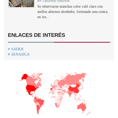
en
Opuntia robusta
Se observaron manchas color café claro con
anillos alternos alrededor, formando una costra,
en los...
ENLACES DE INTERÉS
SADER
SENASICA
+
−