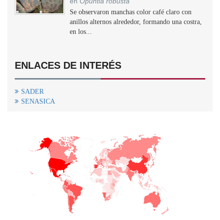
en
Opuntia robusta
Se observaron manchas color café claro con
anillos alternos alrededor, formando una costra,
en los...
ENLACES DE INTERÉS
SADER
SENASICA
+
−