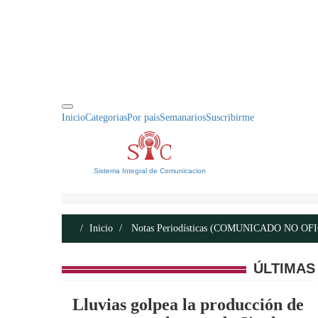
INICIO
ACERCA DE
CONTACTO
Inicio
Categorias
Por país
Semanarios
Suscribirme
Sistema Integral de Comunicacion
Inicio
Notas Periodísticas (COMUNICADO NO OF
ÚLTIMAS
Lluvias golpea la producción de