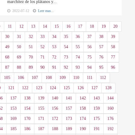
marchitez de los plátanos y...
2022-07-12
Leer mas...
0
11
12
13
14
15
16
17
18
19
20
30
31
32
33
34
35
36
37
38
39
49
50
51
52
53
54
55
56
57
58
68
69
70
71
72
73
74
75
76
77
87
88
89
90
91
92
93
94
95
96
105
106
107
108
109
110
111
112
0
121
122
123
124
125
126
127
128
36
137
138
139
140
141
142
143
144
52
153
154
155
156
157
158
159
160
68
169
170
171
172
173
174
175
176
84
185
186
187
188
189
190
191
192