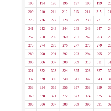
193
194
195
196
197
198
199
2
209
210
211
212
213
214
215
2
225
226
227
228
229
230
231
2
241
242
243
244
245
246
247
2
257
258
259
260
261
262
263
2
273
274
275
276
277
278
279
2
289
290
291
292
293
294
295
2
305
306
307
308
309
310
311
3
321
322
323
324
325
326
327
3
337
338
339
340
341
342
343
3
353
354
355
356
357
358
359
3
369
370
371
372
373
374
375
3
385
386
387
388
389
390
391
3