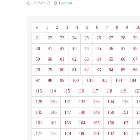
2022-07-12
Leer mas...
Anterior
«
1
2
3
4
5
6
7
8
9
1
21
22
23
24
25
26
27
28
29
40
41
42
43
44
45
46
47
48
59
60
61
62
63
64
65
66
67
78
79
80
81
82
83
84
85
86
97
98
99
100
101
102
103
104
113
114
115
116
117
118
119
12
129
130
131
132
133
134
135
1
145
146
147
148
149
150
151
1
161
162
163
164
165
166
167
1
177
178
179
180
181
182
183
1