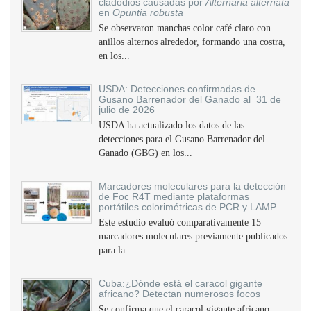
cladodios causadas por
Alternaria alternata
en
Opuntia robusta
Se observaron manchas color café claro con
anillos alternos alrededor, formando una costra,
en los...
USDA: Detecciones confirmadas de
Gusano Barrenador del Ganado al 31 de
julio de 2026
USDA ha actualizado los datos de las
detecciones para el Gusano Barrenador del
Ganado (GBG) en los...
Marcadores moleculares para la detección
de Foc R4T mediante plataformas
portátiles colorimétricas de PCR y LAMP
Este estudio evaluó comparativamente 15
marcadores moleculares previamente publicados
para la...
Cuba:¿Dónde está el caracol gigante
africano? Detectan numerosos focos
Se confirma que el caracol gigante africano