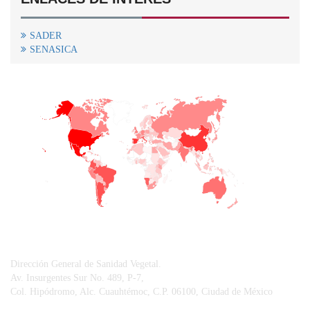
SADER
SENASICA
+
−
CONTACTO
Dirección General de Sanidad Vegetal.
Av. Insurgentes Sur No. 489, P-7,
Col. Hipódromo, Alc. Cuauhtémoc, C.P. 06100, Ciudad de México