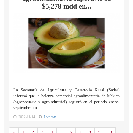
$5,278 mdd en...
La Secretaría de Agricultura y Desarrollo Rural (Sader)
informó que la balanza comercial agroalimentaria de México
(agropecuaria y agroindustrial) registró en el periodo enero-
septiembre un...
2022-11-14
Leer mas...
Anterior
«
1
2
3
4
5
6
7
8
9
10