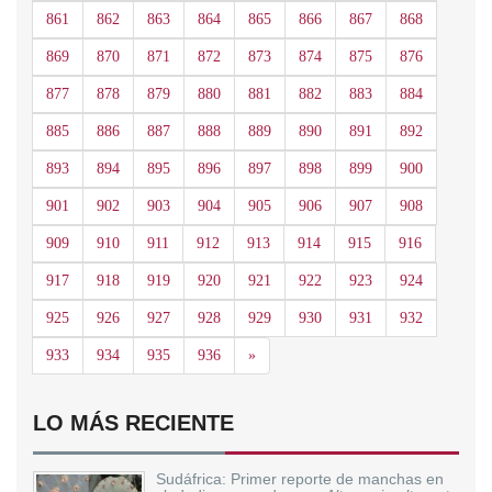
861
862
863
864
865
866
867
868
869
870
871
872
873
874
875
876
877
878
879
880
881
882
883
884
885
886
887
888
889
890
891
892
893
894
895
896
897
898
899
900
901
902
903
904
905
906
907
908
909
910
911
912
913
914
915
916
917
918
919
920
921
922
923
924
925
926
927
928
929
930
931
932
Siguiente
933
934
935
936
»
LO MÁS RECIENTE
Sudáfrica: Primer reporte de manchas en