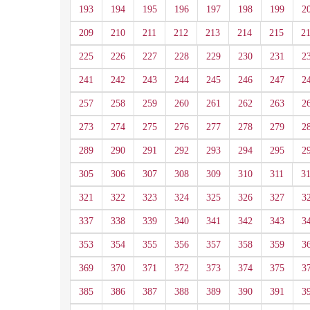
193
194
195
196
197
198
199
2
209
210
211
212
213
214
215
2
225
226
227
228
229
230
231
2
241
242
243
244
245
246
247
2
257
258
259
260
261
262
263
2
273
274
275
276
277
278
279
2
289
290
291
292
293
294
295
2
305
306
307
308
309
310
311
3
321
322
323
324
325
326
327
3
337
338
339
340
341
342
343
3
353
354
355
356
357
358
359
3
369
370
371
372
373
374
375
3
385
386
387
388
389
390
391
3