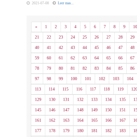
2021-07-08
Leer mas...
Anterior
«
1
2
3
4
5
6
7
8
9
1
21
22
23
24
25
26
27
28
29
40
41
42
43
44
45
46
47
48
59
60
61
62
63
64
65
66
67
78
79
80
81
82
83
84
85
86
97
98
99
100
101
102
103
104
113
114
115
116
117
118
119
12
129
130
131
132
133
134
135
1
145
146
147
148
149
150
151
1
161
162
163
164
165
166
167
1
177
178
179
180
181
182
183
1