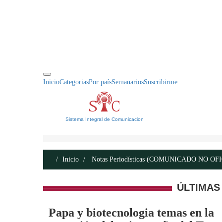
INICIO
ACERCA DE
CONTACTO
Inicio
Categorias
Por país
Semanarios
Suscribirme
Sistema Integral de Comunicacion
Inicio
Notas Periodísticas (COMUNICADO NO OF
ÚLTIMAS
Papa y biotecnologia temas en la