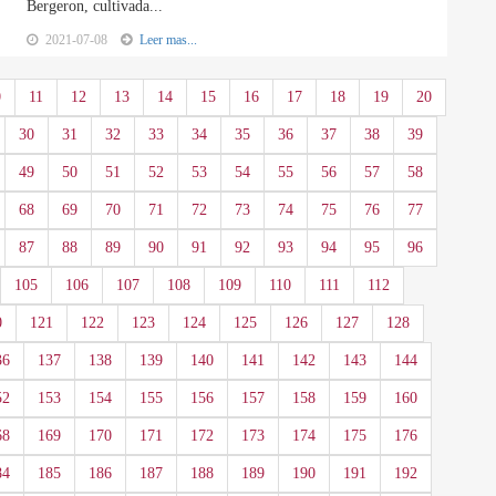
Bergeron, cultivada...
2021-07-08
Leer mas...
0
11
12
13
14
15
16
17
18
19
20
30
31
32
33
34
35
36
37
38
39
49
50
51
52
53
54
55
56
57
58
68
69
70
71
72
73
74
75
76
77
87
88
89
90
91
92
93
94
95
96
105
106
107
108
109
110
111
112
0
121
122
123
124
125
126
127
128
36
137
138
139
140
141
142
143
144
52
153
154
155
156
157
158
159
160
68
169
170
171
172
173
174
175
176
84
185
186
187
188
189
190
191
192