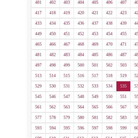
401
402
403
404
405
406
407
4
417
418
419
420
421
422
423
4
433
434
435
436
437
438
439
4
449
450
451
452
453
454
455
4
465
466
467
468
469
470
471
4
481
482
483
484
485
486
487
4
497
498
499
500
501
502
503
5
513
514
515
516
517
518
519
5
529
530
531
532
533
534
535
5
545
546
547
548
549
550
551
5
561
562
563
564
565
566
567
5
577
578
579
580
581
582
583
5
593
594
595
596
597
598
599
6