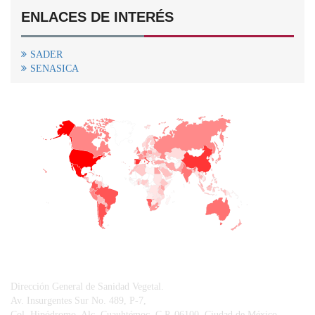
ENLACES DE INTERÉS
SADER
SENASICA
+
−
CONTACTO
Dirección General de Sanidad Vegetal.
Av. Insurgentes Sur No. 489, P-7,
Col. Hipódromo, Alc. Cuauhtémoc, C.P. 06100, Ciudad de México