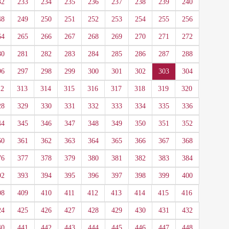
32
233
234
235
236
237
238
239
240
48
249
250
251
252
253
254
255
256
64
265
266
267
268
269
270
271
272
80
281
282
283
284
285
286
287
288
96
297
298
299
300
301
302
303
304
12
313
314
315
316
317
318
319
320
28
329
330
331
332
333
334
335
336
44
345
346
347
348
349
350
351
352
60
361
362
363
364
365
366
367
368
76
377
378
379
380
381
382
383
384
92
393
394
395
396
397
398
399
400
08
409
410
411
412
413
414
415
416
24
425
426
427
428
429
430
431
432
40
441
442
443
444
445
446
447
448