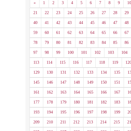
Anterior
«
1
2
3
4
5
6
7
8
9
1
21
22
23
24
25
26
27
28
29
40
41
42
43
44
45
46
47
48
59
60
61
62
63
64
65
66
67
78
79
80
81
82
83
84
85
86
97
98
99
100
101
102
103
104
113
114
115
116
117
118
119
12
129
130
131
132
133
134
135
1
145
146
147
148
149
150
151
1
161
162
163
164
165
166
167
1
177
178
179
180
181
182
183
1
193
194
195
196
197
198
199
2
209
210
211
212
213
214
215
2