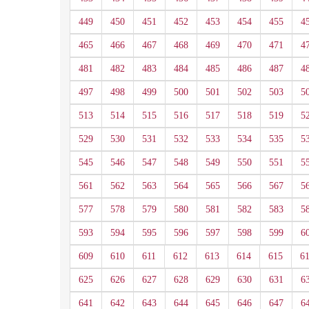
449
450
451
452
453
454
455
4
465
466
467
468
469
470
471
4
481
482
483
484
485
486
487
4
497
498
499
500
501
502
503
5
513
514
515
516
517
518
519
5
529
530
531
532
533
534
535
5
545
546
547
548
549
550
551
5
561
562
563
564
565
566
567
5
577
578
579
580
581
582
583
5
593
594
595
596
597
598
599
6
609
610
611
612
613
614
615
6
625
626
627
628
629
630
631
6
641
642
643
644
645
646
647
6