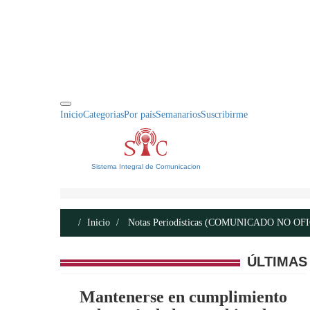
INICIO
ACERCA DE
CONTACTO
Inicio
Categorias
Por país
Semanarios
Suscribirme
Sistema Integral de Comunicacion
Inicio
Notas Periodísticas (COMUNICADO NO OF
ÚLTIMAS
Mantenerse en cumplimiento