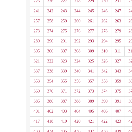
225
226
227
228
229
230
231
2
241
242
243
244
245
246
247
2
257
258
259
260
261
262
263
2
273
274
275
276
277
278
279
2
289
290
291
292
293
294
295
2
305
306
307
308
309
310
311
3
321
322
323
324
325
326
327
3
337
338
339
340
341
342
343
3
353
354
355
356
357
358
359
3
369
370
371
372
373
374
375
3
385
386
387
388
389
390
391
3
401
402
403
404
405
406
407
4
417
418
419
420
421
422
423
4
433
434
435
436
437
438
439
4