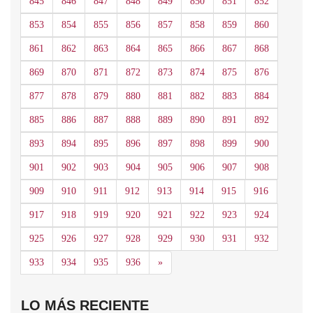
845
846
847
848
849
850
851
852
853
854
855
856
857
858
859
860
861
862
863
864
865
866
867
868
869
870
871
872
873
874
875
876
877
878
879
880
881
882
883
884
885
886
887
888
889
890
891
892
893
894
895
896
897
898
899
900
901
902
903
904
905
906
907
908
909
910
911
912
913
914
915
916
917
918
919
920
921
922
923
924
925
926
927
928
929
930
931
932
Siguiente
933
934
935
936
»
LO MÁS RECIENTE