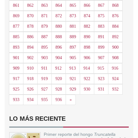
861
862
863
864
865
866
867
868
869
870
871
872
873
874
875
876
877
878
879
880
881
882
883
884
885
886
887
888
889
890
891
892
893
894
895
896
897
898
899
900
901
902
903
904
905
906
907
908
909
910
911
912
913
914
915
916
917
918
919
920
921
922
923
924
925
926
927
928
929
930
931
932
Siguiente
933
934
935
936
»
LO MÁS RECIENTE
Primer reporte del hongo
Truncatella