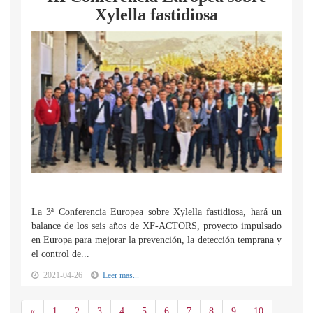
Xylella fastidiosa
La 3ª Conferencia Europea sobre Xylella fastidiosa, hará un
balance de los seis años de XF-ACTORS, proyecto impulsado
en Europa para mejorar la prevención, la detección temprana y
el control de...
2021-04-26
Leer mas...
Anterior
«
1
2
3
4
5
6
7
8
9
10