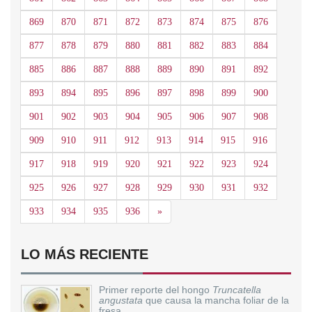
869
870
871
872
873
874
875
876
877
878
879
880
881
882
883
884
885
886
887
888
889
890
891
892
893
894
895
896
897
898
899
900
901
902
903
904
905
906
907
908
909
910
911
912
913
914
915
916
917
918
919
920
921
922
923
924
925
926
927
928
929
930
931
932
Siguiente
933
934
935
936
»
LO MÁS RECIENTE
Primer reporte del hongo
Truncatella
angustata
que causa la mancha foliar de la
fresa