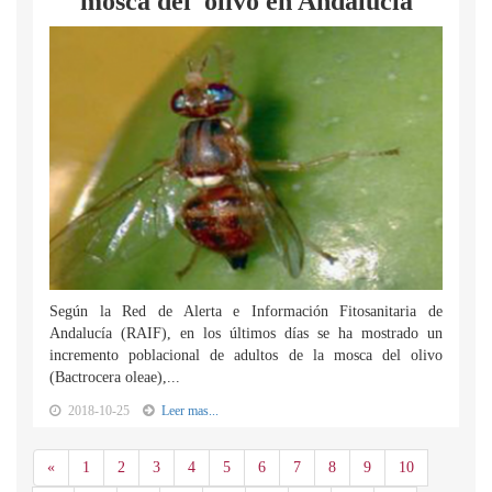
mosca del olivo en Andalucía
Según la Red de Alerta e Información Fitosanitaria de
Andalucía (RAIF), en los últimos días se ha mostrado un
incremento poblacional de adultos de la mosca del olivo
(Bactrocera oleae),...
2018-10-25
Leer mas...
Anterior
«
1
2
3
4
5
6
7
8
9
10