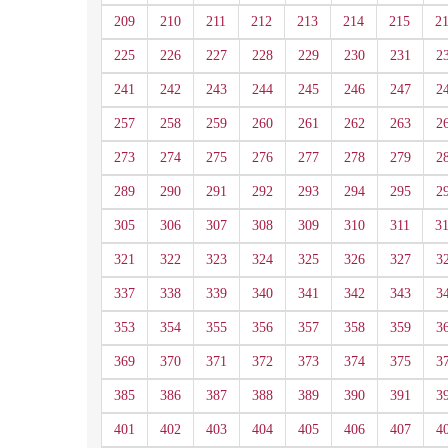
209
210
211
212
213
214
215
2
225
226
227
228
229
230
231
2
241
242
243
244
245
246
247
2
257
258
259
260
261
262
263
2
273
274
275
276
277
278
279
2
289
290
291
292
293
294
295
2
305
306
307
308
309
310
311
3
321
322
323
324
325
326
327
3
337
338
339
340
341
342
343
3
353
354
355
356
357
358
359
3
369
370
371
372
373
374
375
3
385
386
387
388
389
390
391
3
401
402
403
404
405
406
407
4