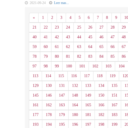
2021-09-24
Leer mas...
Anterior
«
1
2
3
4
5
6
7
8
9
1
21
22
23
24
25
26
27
28
29
40
41
42
43
44
45
46
47
48
59
60
61
62
63
64
65
66
67
78
79
80
81
82
83
84
85
86
97
98
99
100
101
102
103
104
113
114
115
116
117
118
119
12
129
130
131
132
133
134
135
1
145
146
147
148
149
150
151
1
161
162
163
164
165
166
167
1
177
178
179
180
181
182
183
1
193
194
195
196
197
198
199
2