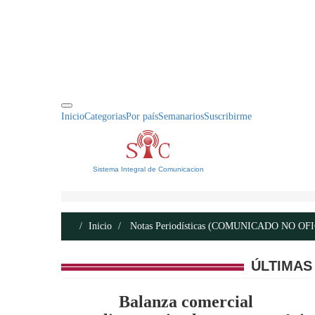
INICIO
ACERCA DE
CONTACTO
Inicio
Categorias
Por país
Semanarios
Suscribirme
Sistema Integral de Comunicacion
Inicio
Notas Periodísticas (COMUNICADO NO OF
ÚLTIMAS
Balanza comercial