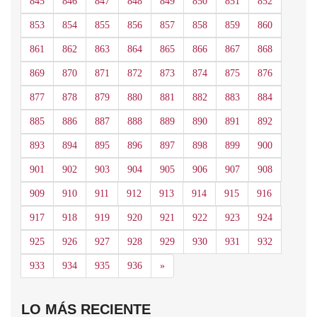
845
846
847
848
849
850
851
852
853
854
855
856
857
858
859
860
861
862
863
864
865
866
867
868
869
870
871
872
873
874
875
876
877
878
879
880
881
882
883
884
885
886
887
888
889
890
891
892
893
894
895
896
897
898
899
900
901
902
903
904
905
906
907
908
909
910
911
912
913
914
915
916
917
918
919
920
921
922
923
924
925
926
927
928
929
930
931
932
Siguiente
933
934
935
936
»
LO MÁS RECIENTE