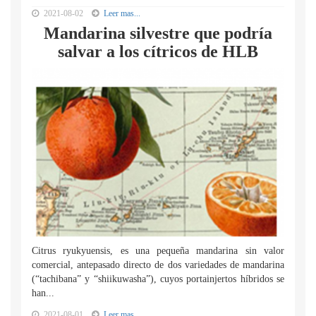
2021-08-02
Leer mas...
Mandarina silvestre que podría
salvar a los cítricos de HLB
Citrus ryukyuensis, es una pequeña mandarina sin valor
comercial, antepasado directo de dos variedades de mandarina
(“tachibana” y “shiikuwasha”), cuyos portainjertos híbridos se
han...
2021-08-01
Leer mas...