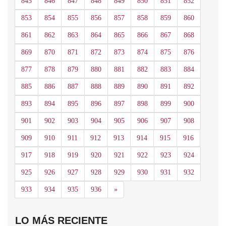
845
846
847
848
849
850
851
852
853
854
855
856
857
858
859
860
861
862
863
864
865
866
867
868
869
870
871
872
873
874
875
876
877
878
879
880
881
882
883
884
885
886
887
888
889
890
891
892
893
894
895
896
897
898
899
900
901
902
903
904
905
906
907
908
909
910
911
912
913
914
915
916
917
918
919
920
921
922
923
924
925
926
927
928
929
930
931
932
Siguiente
933
934
935
936
»
LO MÁS RECIENTE