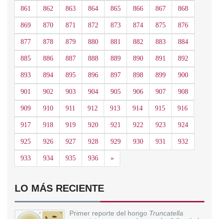
861
862
863
864
865
866
867
868
869
870
871
872
873
874
875
876
877
878
879
880
881
882
883
884
885
886
887
888
889
890
891
892
893
894
895
896
897
898
899
900
901
902
903
904
905
906
907
908
909
910
911
912
913
914
915
916
917
918
919
920
921
922
923
924
925
926
927
928
929
930
931
932
Siguiente
933
934
935
936
»
LO MÁS RECIENTE
Primer reporte del hongo
Truncatella