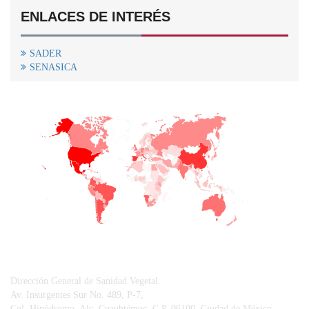
ENLACES DE INTERÉS
SADER
SENASICA
+
−
CONTACTO
Dirección General de Sanidad Vegetal.
Av. Insurgentes Sur No. 489, P-7,
Col. Hipódromo, Alc. Cuauhtémoc, C.P. 06100, Ciudad de México