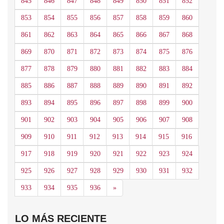
845
846
847
848
849
850
851
852
853
854
855
856
857
858
859
860
861
862
863
864
865
866
867
868
869
870
871
872
873
874
875
876
877
878
879
880
881
882
883
884
885
886
887
888
889
890
891
892
893
894
895
896
897
898
899
900
901
902
903
904
905
906
907
908
909
910
911
912
913
914
915
916
917
918
919
920
921
922
923
924
925
926
927
928
929
930
931
932
Siguiente
933
934
935
936
»
LO MÁS RECIENTE