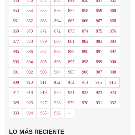
845
846
847
848
849
850
851
852
853
854
855
856
857
858
859
860
861
862
863
864
865
866
867
868
869
870
871
872
873
874
875
876
877
878
879
880
881
882
883
884
885
886
887
888
889
890
891
892
893
894
895
896
897
898
899
900
901
902
903
904
905
906
907
908
909
910
911
912
913
914
915
916
917
918
919
920
921
922
923
924
925
926
927
928
929
930
931
932
Siguiente
933
934
935
936
»
LO MÁS RECIENTE