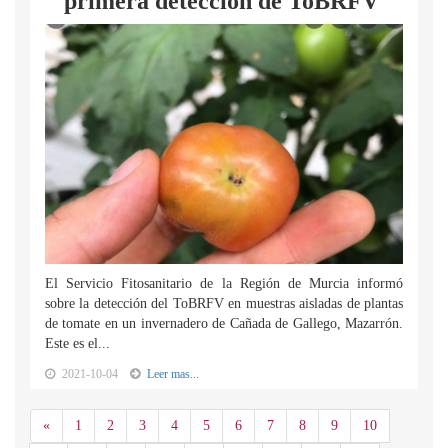
primera detección de ToBRFV
El Servicio Fitosanitario de la Región de Murcia informó
sobre la detección del ToBRFV en muestras aisladas de plantas
de tomate en un invernadero de Cañada de Gallego, Mazarrón.
Este es el...
2021-10-04
Leer mas...
Anterior
«
1
2
3
4
5
6
7
8
9
10