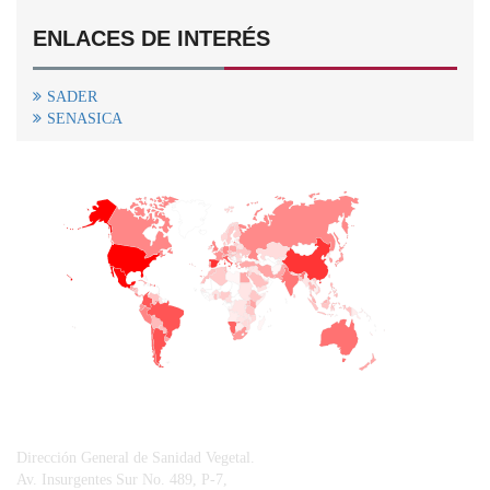
ENLACES DE INTERÉS
SADER
SENASICA
+
−
CONTACTO
Dirección General de Sanidad Vegetal.
Av. Insurgentes Sur No. 489, P-7,