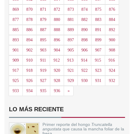
869
870
871
872
873
874
875
876
877
878
879
880
881
882
883
884
885
886
887
888
889
890
891
892
893
894
895
896
897
898
899
900
901
902
903
904
905
906
907
908
909
910
911
912
913
914
915
916
917
918
919
920
921
922
923
924
925
926
927
928
929
930
931
932
Siguiente
933
934
935
936
»
LO MÁS RECIENTE
Primer reporte del hongo
Truncatella
angustata
que causa la mancha foliar de la
fresa