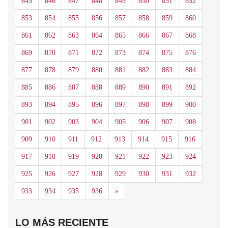
845
846
847
848
849
850
851
852
853
854
855
856
857
858
859
860
861
862
863
864
865
866
867
868
869
870
871
872
873
874
875
876
877
878
879
880
881
882
883
884
885
886
887
888
889
890
891
892
893
894
895
896
897
898
899
900
901
902
903
904
905
906
907
908
909
910
911
912
913
914
915
916
917
918
919
920
921
922
923
924
925
926
927
928
929
930
931
932
Siguiente
933
934
935
936
»
LO MÁS RECIENTE