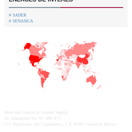
SADER
SENASICA
+
−
CONTACTO
Dirección General de Sanidad Vegetal.
Av. Insurgentes Sur No. 489, P-7,
Col. Hipódromo, Alc. Cuauhtémoc, C.P. 06100, Ciudad de México