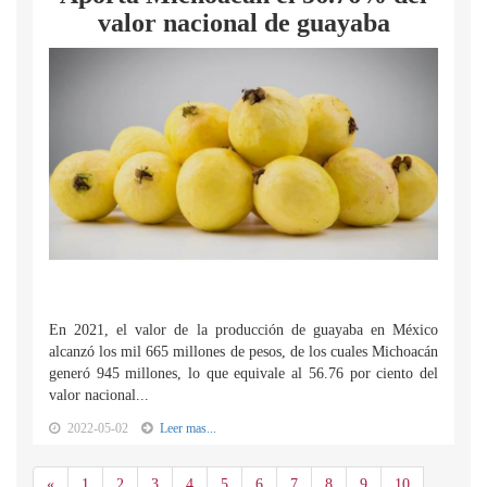
valor nacional de guayaba
En 2021, el valor de la producción de guayaba en México
alcanzó los mil 665 millones de pesos, de los cuales Michoacán
generó 945 millones, lo que equivale al 56.76 por ciento del
valor nacional...
2022-05-02
Leer mas...
Anterior
«
1
2
3
4
5
6
7
8
9
10