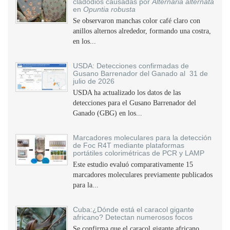
cladodios causadas por
Alternaria alternata
en
Opuntia robusta
Se observaron manchas color café claro con
anillos alternos alrededor, formando una costra,
en los...
USDA: Detecciones confirmadas de
Gusano Barrenador del Ganado al 31 de
julio de 2026
USDA ha actualizado los datos de las
detecciones para el Gusano Barrenador del
Ganado (GBG) en los...
Marcadores moleculares para la detección
de Foc R4T mediante plataformas
portátiles colorimétricas de PCR y LAMP
Este estudio evaluó comparativamente 15
marcadores moleculares previamente publicados
para la...
Cuba:¿Dónde está el caracol gigante
africano? Detectan numerosos focos
Se confirma que el caracol gigante africano