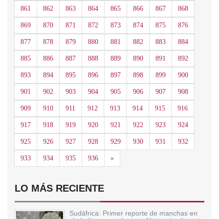
861
862
863
864
865
866
867
868
869
870
871
872
873
874
875
876
877
878
879
880
881
882
883
884
885
886
887
888
889
890
891
892
893
894
895
896
897
898
899
900
901
902
903
904
905
906
907
908
909
910
911
912
913
914
915
916
917
918
919
920
921
922
923
924
925
926
927
928
929
930
931
932
Siguiente
933
934
935
936
»
LO MÁS RECIENTE
Sudáfrica: Primer reporte de manchas en